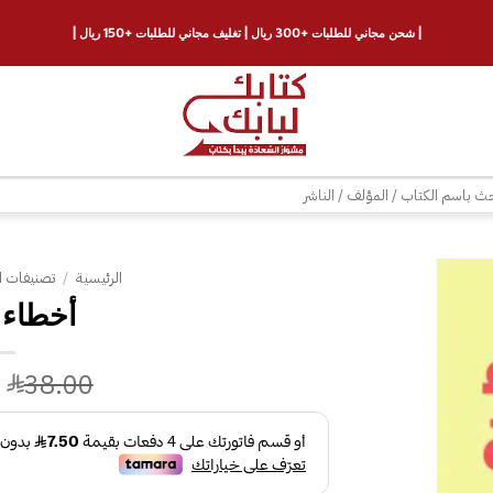
| شحن مجاني للطلبات +300 ريال | تغليف مجاني للطلبات +150 ريال |
ث
الرئيسية
/
تصنيفات ا
أخطاء ا
إضافة
إلى
قائمة
38.00
الرغبات