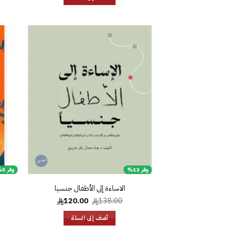
35.00.
40.00.
إضافة
إلى
قائمة
الرغبات
وفر 13%
وفر 5%
السعر
السعر
120.00
138.00
الأصلي
الحالي
هو:
هو:
أضف إلى السلة
120.00.
138.00.