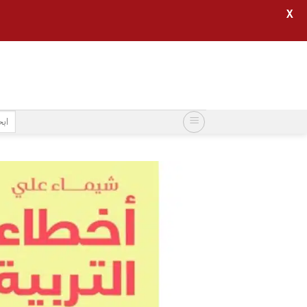
X
خطي
لمحتوى
البح
عن: