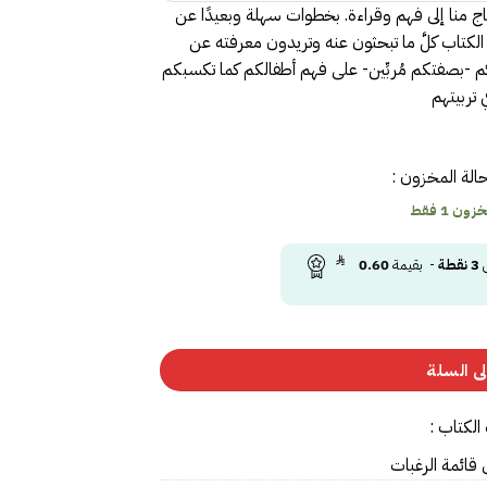
تاج منا إلى فهم وقراءة. بخطوات سهلة وبعيدًا عن
لكتاب كلَّ ما تبحثون عنه وتريدون معرفته عن
م -بصفتكم مُربِّين- على فهم أطفالكم كما تكسبكم
ي تربيتهم
الة المخزون :
ون 1 فقط
ى
3
نقطة
- بقيمة
0.60
ى السلة
الكتاب :
 قائمة الرغبات