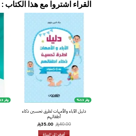
القراء اشتروا مع هذا الكتاب :
إضافة
إلى
قائمة
الرغبات
وفر 13%
وفر 13%
دليل الآباء والأمهات لطرق تحسين ذكاء
أطفالهم
السعر
السعر
35.00
40.00
الأصلي
الحالي
هو:
هو:
أضف إلى السلة