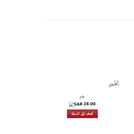
بدر
لسعر
28.00
لحالي
و:
أضف إلى السلة