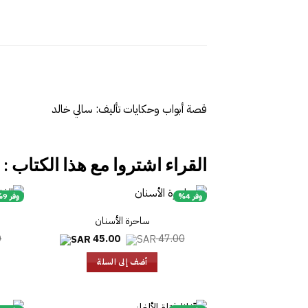
قصة أبواب وحكايات تأليف: سالي خالد
القراء اشتروا مع هذا الكتاب :
وفر 4%
وفر 9%
ساحرة الأسنان
السعر
السعر
0
45.00
47.00
الأصلي
الحالي
هو:
هو:
أضف إلى السلة
45.00.
47.00.