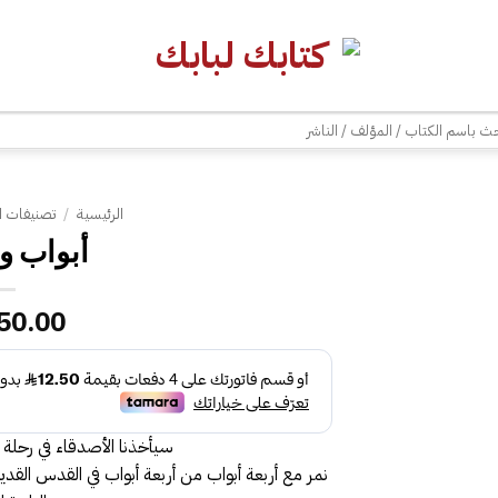
| شحن مجاني للطلبات +300 ريال | تغليف مجاني للطلبات +150 ريال |
ث
الرئيسية
/
تصنيفات ا
أبواب و
50.00
سيأخذنا الأصدقاء في رحلة 
نمر مع أربعة أبواب من أربعة أبواب في القدس القد