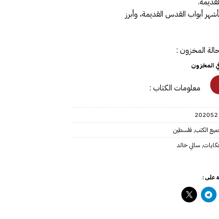
لقديمة.
بأشهر أبواب القدس القديمة، وأبرز
الة المخزون :
في المخزون
معلومات الكتاب :
202052
ميع الكتب
,
فلسطين
كايات
,
سالي خالد
 على :