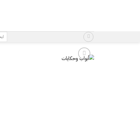
خطي
لمحتوى
البح
عن: