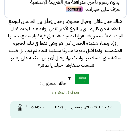
28.00.
30.00.
هناك خيال عاقل، وخيال مجنون، وخيال يُحلِّق بين العالمين ليجمع
الدهشة من كليهما، وإلى النوع الأخير تنتمي رواية عبد الرحيم كمال
الجديدة «أبناء حورة». «وإذا به يجد نفسه في غرفة بلا سطح، داخلها
إوَزَّة بيضاء شديدة الجمال، كان هو وهي فقط في تلك الحجرة
المشمسة، ولما أقبل نحوها مسرعًا بسكينه الحاد لم تجرِ، بل ظلت
ساكنة حتى أمسك بها واحتضنها، وقبل أن يمرر سكينه على رقبتها
همست بمنقارها: أحبك يا طاهر».
حالة المخزون :
متوفر في المخزون
اشتر هذا الكتاب الآن واحصل على
3
نقطة
- بقيمة
0.60