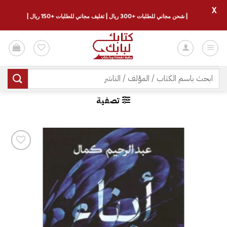
X
| شحن مجاني للطلبات +300 ريال | تغليف مجاني للطلبات +150 ريال |
خطي
لمحتوى
البحث
عن:
تصفية
إضافة
إلى
قائمة
الرغبات