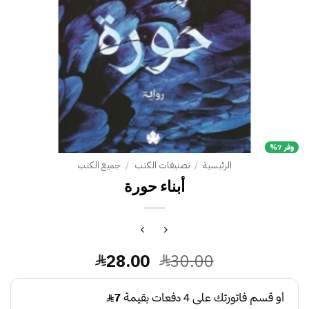
وفر 7%
الرئيسية
/
تصنيفات الكتب
/
جميع الكتب
أبناء حورة
السعر
السعر
28.00
30.00
الأصلي
الحالي
هو:
هو: