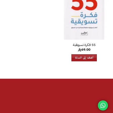
الرغبات
‎55 فكرة تسويقية
69.00
أضف إلى السلة