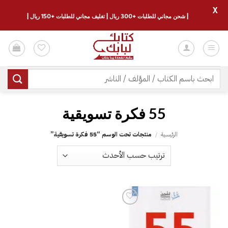
X
| شحن مجاني للطلبات +300 ريال | تغليف مجاني للطلبات +150 ريال |
خطي
لمحتوى
البحث
عن:
‎55 فكرة تسويقية
الرئيسية
/
منتجات تحت الوسم “‎55 فكرة تسويقية”
إضافة
إلى
قائمة