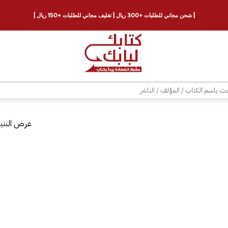
| شحن مجاني للطلبات +300 ريال | تغليف مجاني للطلبات +150 ريال |
ث
عرض النتيج