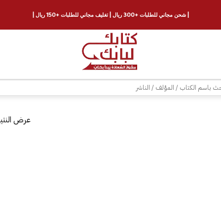
| شحن مجاني للطلبات +300 ريال | تغليف مجاني للطلبات +150 ريال |
ث
عرض النتيج