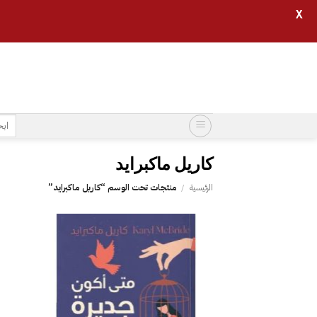
X
خطي
لمحتوى
البح
عن:
کاریل ماكبرايد
الرئيسية
/
منتجات تحت الوسم “کاریل ماكبرايد”
إضافة
إلى
قائمة
الرغبات