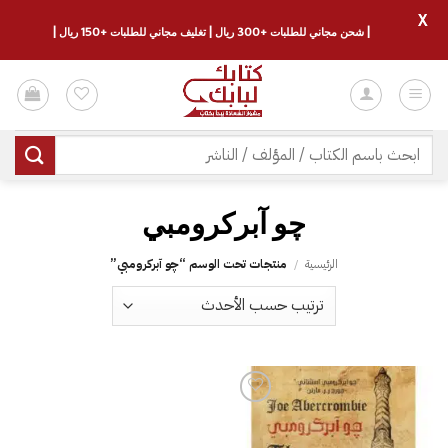
X
| شحن مجاني للطلبات +300 ريال | تغليف مجاني للطلبات +150 ريال |
خطي
لمحتوى
البحث
عن:
چو آبركرومبي
الرئيسية
/
منتجات تحت الوسم “چو آبركرومبي”
إضافة
إلى
قائمة