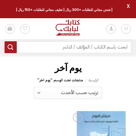
X
| شحن مجاني للطلبات +300 ريال | تغليف مجاني للطلبات +150 ريال |
خطي
لمحتوى
البحث
عن:
يوم آخر‎
الرئيسية
/
منتجات تحت الوسم “يوم آخر‎”
إضافة
إلى
قائمة