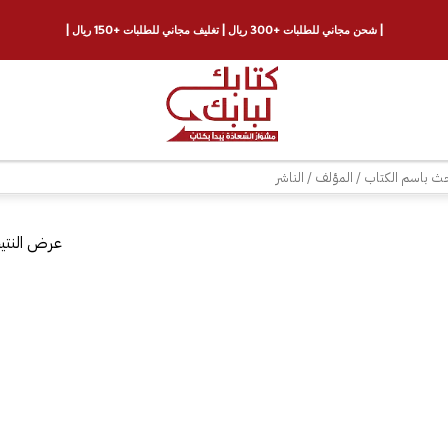
| شحن مجاني للطلبات +300 ريال | تغليف مجاني للطلبات +150 ريال |
ث
عرض النتيج