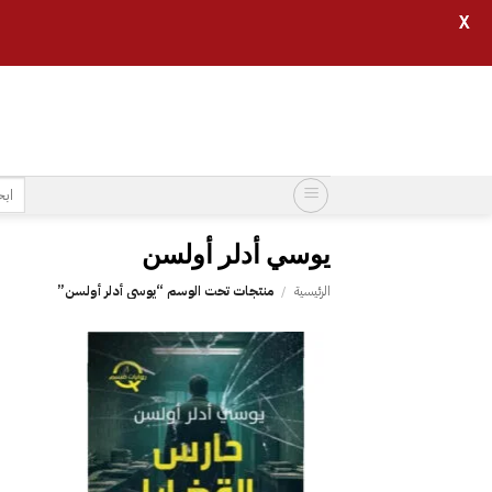
X
خطي
لمحتوى
البح
عن:
يوسي أدلر أولسن
الرئيسية
/
منتجات تحت الوسم “يوسي أدلر أولسن”
إضافة
إلى
قائمة
الرغبات