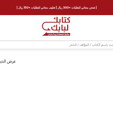
| شحن مجاني للطلبات +300 ريال | تغليف مجاني للطلبات +150 ريال |
ث
عرض النتيج