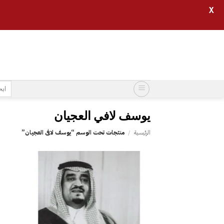
X
خطي
لمحتوى
البح
عن:
الرئيسية
/
منتجات تحت الوسم “‎يوسف لافي العجيان‎”
إضافة
إلى
قائمة
الرغبات