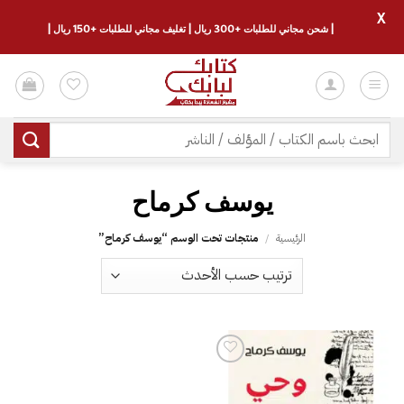
X
| شحن مجاني للطلبات +300 ريال | تغليف مجاني للطلبات +150 ريال |
خطي
لمحتوى
البحث
عن:
يوسف كرماح
الرئيسية
/
منتجات تحت الوسم “يوسف كرماح”
إضافة
إلى
قائمة