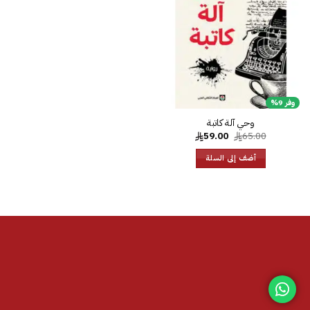
الرغبات
وفر 9%
وحي آلة كاتبة
السعر
السعر
59.00
65.00
الأصلي
الحالي
هو:
هو:
أضف إلى السلة
59.00.
65.00.