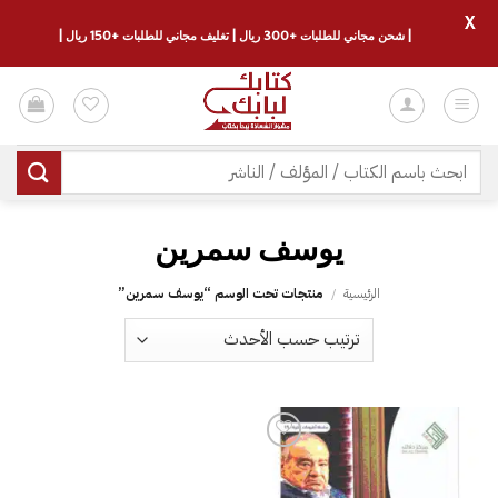
X
| شحن مجاني للطلبات +300 ريال | تغليف مجاني للطلبات +150 ريال |
خطي
لمحتوى
البحث
عن:
يوسف سمرين
الرئيسية
/
منتجات تحت الوسم “يوسف سمرين”
إضافة
إلى
قائمة