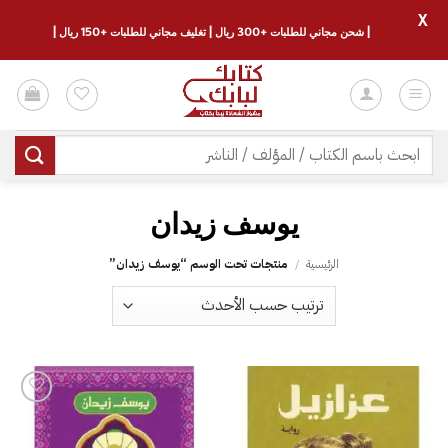
X
| شحن مجاني للطلبات +300 ريال | تغليف مجاني للطلبات +150 ريال |
خطي
لمحتوى
البحث
عن:
يوسف زيدان
الرئيسية
/
منتجات تحت الوسم “يوسف زيدان”
إضافة
إلى
قائمة
الرغبات
إضافة
إلى
قائمة