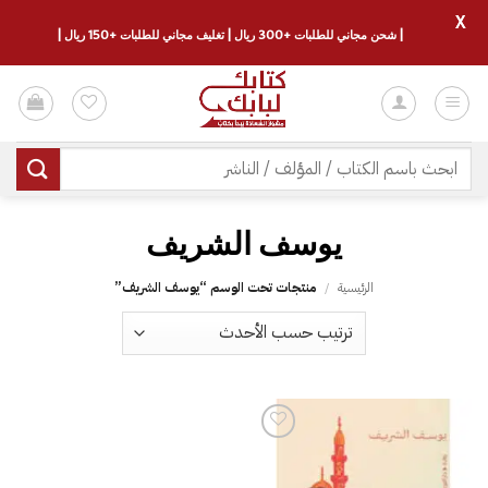
X
| شحن مجاني للطلبات +300 ريال | تغليف مجاني للطلبات +150 ريال |
خطي
لمحتوى
البحث
عن:
يوسف الشريف
الرئيسية
/
منتجات تحت الوسم “يوسف الشريف”
إضافة
إلى
قائمة