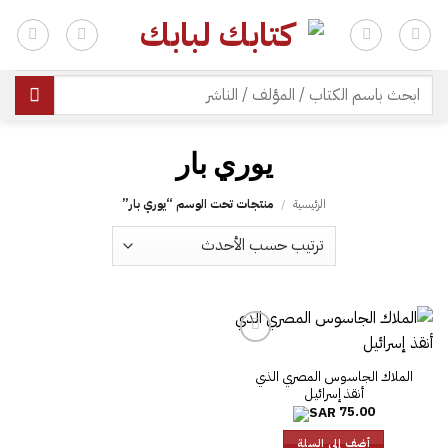
خطي
لمحتوى
| شحن مجاني للطلبات +300 ريال | تغليف مجاني للطلبات +150 ريال |
البحث
عن:
يوري بار
الرئيسية
/
منتجات تحت الوسم “يوري بار”
الملاك الجاسوس المصري الذي
أنقذ إسرائيل
75.00
أضف إلى السلة