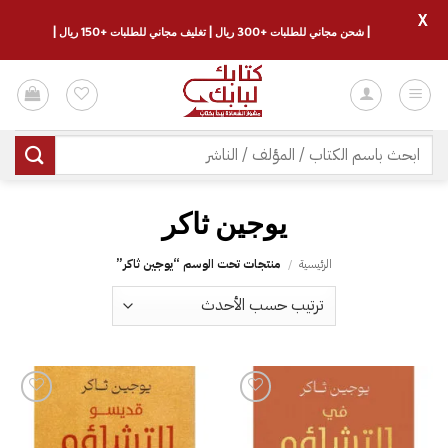
X
| شحن مجاني للطلبات +300 ريال | تغليف مجاني للطلبات +150 ريال |
خطي
لمحتوى
البحث
عن:
يوجين ثاكر
الرئيسية
/
منتجات تحت الوسم “يوجين ثاكر”
إضافة
إضافة
إلى
إلى
قائمة
قائمة