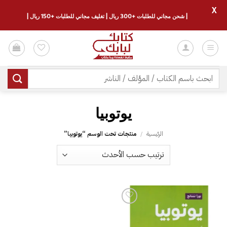
X
| شحن مجاني للطلبات +300 ريال | تغليف مجاني للطلبات +150 ريال |
خطي
لمحتوى
البحث
عن:
يوتوبيا
الرئيسية
/
منتجات تحت الوسم “يوتوبيا”
إضافة
إلى
قائمة