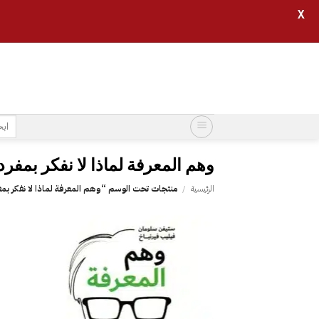
X
خطي
لمحتوى
البح
عن:
الرئيسية
/
منتجات تحت الوسم “‎وهم المعرفة لماذا لا نفكر بمفردنا أبدا‎”
إضافة
إلى
قائمة
الرغبات