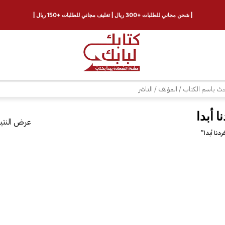
| شحن مجاني للطلبات +300 ريال | تغليف مجاني للطلبات +150 ريال |
ث
عرض النتيج