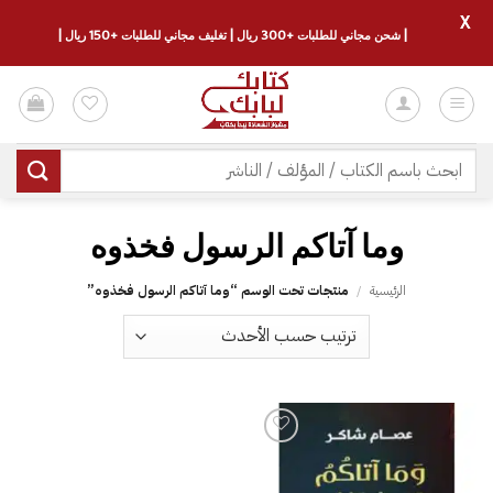
X
| شحن مجاني للطلبات +300 ريال | تغليف مجاني للطلبات +150 ريال |
خطي
لمحتوى
البحث
عن:
الرئيسية
/
منتجات تحت الوسم “‎وما آتاكم الرسول فخذوه‎”
إضافة
إلى
قائمة