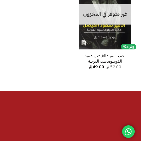
غير متوفر في المخزون
وفر 6%
‎الامير سعود الفيصل عميد
الدوبلوماسية العربية‎
السعر
السعر
49.00
52.00
الأصلي
الحالي
هو:
هو:
49.00.
52.00.