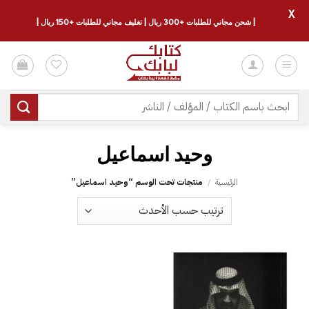
X
| شحن مجاني للطلبات +300 ريال | تغليف مجاني للطلبات +150 ريال |
خطي
لمحتوى
البحث
عن:
الرئيسية
/
منتجات تحت الوسم “‎وحيد اسماعيل‎”
إضافة
إلى
قائمة
الرغبات