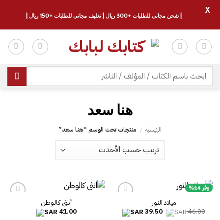
X
| شحن مجاني للطلبات +300 ريال | تغليف مجاني للطلبات +150 ريال |
خطي
لمحتوى
البحث
عن:
الرئيسية
/
منتجات تحت الوسم “‎هنا سعد”
وفر 14%
ميلاد النور
أنثى كالوطن
السعر
السعر
41.00
39.50
46.00
الأصلي
الحالي