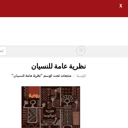
X
خطي
لمحتوى
البح
عن:
الرئيسية
/
منتجات تحت الوسم “‎نظرية عامة للنسيان”
إضافة
إلى
قائمة
الرغبات