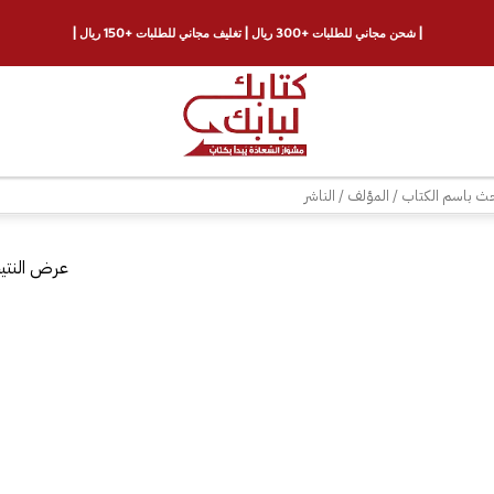
| شحن مجاني للطلبات +300 ريال | تغليف مجاني للطلبات +150 ريال |
ث
عرض النتيج