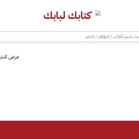
| شحن مجاني للطلبات +300 ريال | تغليف مجاني للطلبات +150 ريال |
ث
عرض النتيج