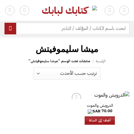
خطي
لمحتوى
| شحن مجاني للطلبات +300 ريال | تغليف مجاني للطلبات +150 ريال |
البحث
عن:
الرئيسية
/
منتجات تحت الوسم “‎ميشا سليموفيتش‎”
الدرويش والموت
70.00
أضف إلى السلة