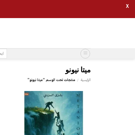
X
خطي
لمحتوى
البح
عن:
الرئيسية
/
منتجات تحت الوسم “‎ميتا نيونو‎”
إضافة
إلى
قائمة
الرغبات