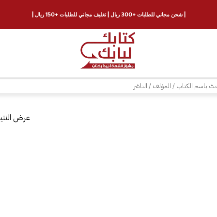
| شحن مجاني للطلبات +300 ريال | تغليف مجاني للطلبات +150 ريال |
ث
عرض النتيج