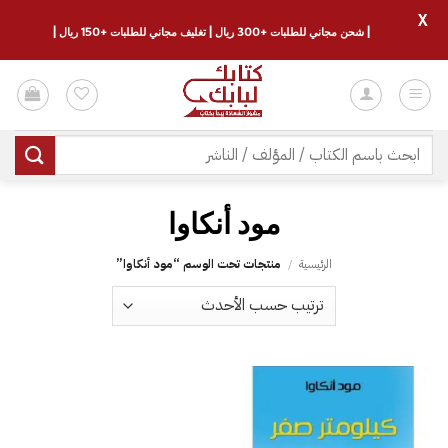
X
| شحن مجاني للطلبات +300 ريال | تغليف مجاني للطلبات +150 ريال |
خطي
لمحتوى
البحث
عن:
الرئيسية
/
منتجات تحت الوسم “‎مود أنكاوا‎”
إضافة
إلى
قائمة
الرغبات