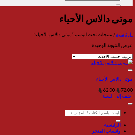
عن:
الرئيسية
/
منتجات تحت الوسم “‎موتى دالاس الأحياء‎”
عرض النتيجة الوحيدة
السعر
السعر
62.00
72.00
الأصلي
الحالي
أضف إلى السلة
هو:
هو:
62.00.
72.00.
البحث
عن:
الرئيسية
واتساب المتجر