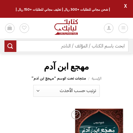
X
| شحن مجاني للطلبات +300 ريال | تغليف مجاني للطلبات +150 ريال |
خطي
لمحتوى
البحث
عن:
الرئيسية
/
منتجات تحت الوسم “‎مهجع ابن آدم‎”
إضافة
إلى
قائمة