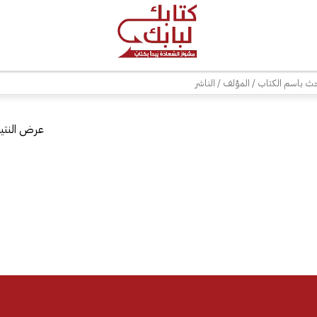
| شحن مجاني للطلبات +300 ريال | تغليف مجاني للطلبات +150 ريال |
ث
عرض النتيج