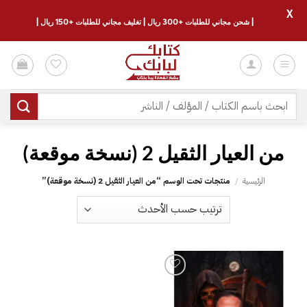
X
| شحن مجاني للطلبات +300 ريال | تغليف مجاني للطلبات +150 ريال |
خطي
لمحتوى
البحث
عن:
الرئيسية
/
منتجات تحت الوسم “‎من العيار الثقيل 2‎ (نسخة موقعة)”
إضافة
إلى
قائمة