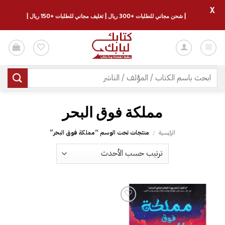
X
| شحن مجاني للطلبات +300 ريال | تغليف مجاني للطلبات +150 ريال |
خطي
لمحتوى
البحث
عن:
الرئيسية
/
منتجات تحت الوسم “‎مملكة فوق البحر‎”
إضافة
إلى
قائمة