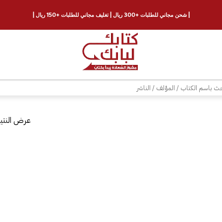
| شحن مجاني للطلبات +300 ريال | تغليف مجاني للطلبات +150 ريال |
ث
عرض النتيج