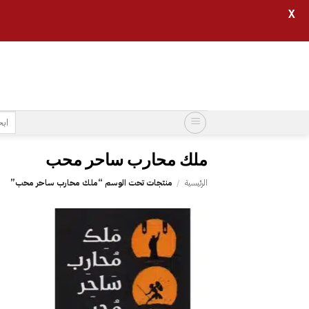
X
خطي
لمحتوى
البح
عن:
الرئيسية
/
منتجات تحت الوسم “‎ملك محارب ساحر محب”
إضافة
إلى
قائمة
الرغبات