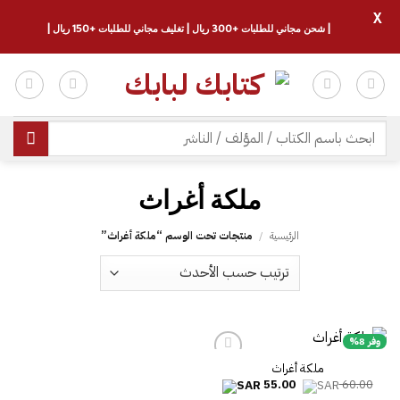
X
| شحن مجاني للطلبات +300 ريال | تغليف مجاني للطلبات +150 ريال |
خطي
لمحتوى
البحث
عن:
الرئيسية
/
منتجات تحت الوسم “‎ملكة أغراث‎”
وفر 8%
السعر
السعر
55.00
60.00
الأصلي
الحالي