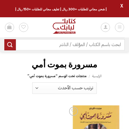
X
| شحن مجاني للطلبات +300 ريال | تغليف مجاني للطلبات +150 ريال |
خطي
لمحتوى
البحث
عن:
الرئيسية
/
منتجات تحت الوسم “‎مسرورة بموت أمي‎”
إضافة
إلى
قائمة