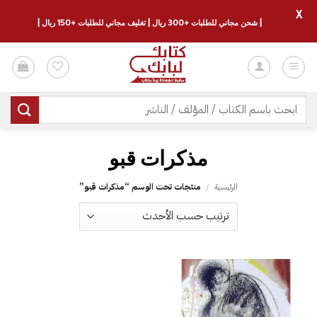
X
| شحن مجاني للطلبات +300 ريال | تغليف مجاني للطلبات +150 ريال |
خطي
لمحتوى
البحث
عن:
مذكرات قبو
الرئيسية
/
منتجات تحت الوسم “مذكرات قبو”
إضافة
إلى
قائمة
الرغبات