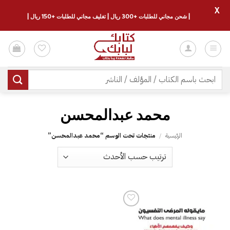
X
| شحن مجاني للطلبات +300 ريال | تغليف مجاني للطلبات +150 ريال |
خطي
لمحتوى
البحث
عن:
الرئيسية
/
منتجات تحت الوسم “‎محمد عبدالمحسن‎”
إضافة
إلى
قائمة