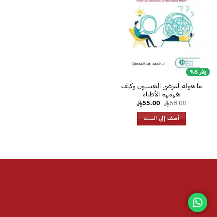
الرغبات
وفر 5%
‎ما يقوله المرضى النفسيون وكيف
يفهمهم الأطباء
السعر
السعر
55.00
58.00
الأصلي
الحالي
هو:
هو:
أضف إلى السلة
55.00.
58.00.