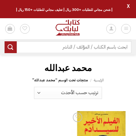
X
| شحن مجاني للطلبات +300 ريال | تغليف مجاني للطلبات +150 ريال |
خطي
لمحتوى
البحث
عن:
الرئيسية
/
منتجات تحت الوسم “‎محمد عبدالله‎”
إضافة
إلى
قائمة