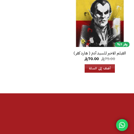
الرغبات
وفر 7%
الفيلم الاخير للسيد آدم ( هارد كفر )‎
السعر
السعر
70.00
75.00
الأصلي
الحالي
هو:
هو:
أضف إلى السلة
70.00.
75.00.