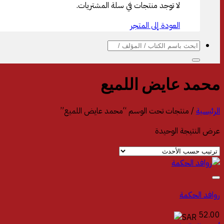
لا توجد منتجات في سلة المشتريات.
العودة إلى المتجر
البحث
عن:
الرئيسية
/
منتجات تحت الوسم “‎محمد عايض اللميع”
عرض النتيجة الوحيدة
روافد الحكمة‎
52.00