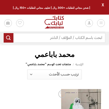
X
| شحن مجاني للطلبات +300 ريال | تغليف مجاني للطلبات +150 ريال |
خطي
لمحتوى
البحث
عن:
محمد باباعمي
الرئيسية
/
منتجات تحت الوسم “محمد باباعمي”
إضافة
إلى
قائمة