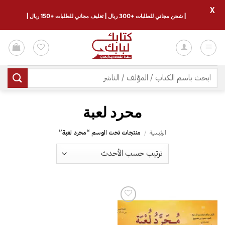
X
| شحن مجاني للطلبات +300 ريال | تغليف مجاني للطلبات +150 ريال |
خطي
لمحتوى
البحث
عن:
محرد لعبة
الرئيسية
/
منتجات تحت الوسم “محرد لعبة”
إضافة
إلى
قائمة