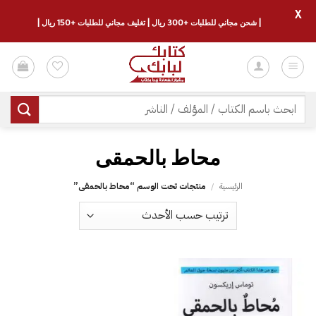
X
| شحن مجاني للطلبات +300 ريال | تغليف مجاني للطلبات +150 ريال |
خطي
لمحتوى
البحث
عن:
محاط بالحمقى
الرئيسية
/
منتجات تحت الوسم “محاط بالحمقى”
إضافة
إلى
قائمة
الرغبات