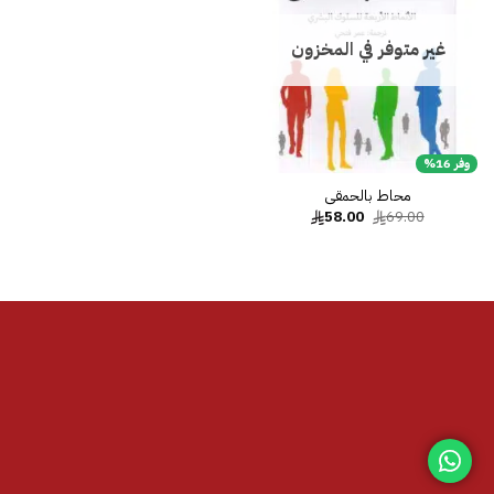
غير متوفر في المخزون
وفر 16%
محاط بالحمقى
السعر
السعر
58.00
69.00
الأصلي
الحالي
هو:
هو:
58.00.
69.00.