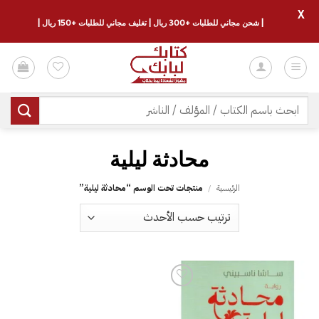
X
| شحن مجاني للطلبات +300 ريال | تغليف مجاني للطلبات +150 ريال |
خطي
لمحتوى
البحث
عن:
محادثة ليلية
الرئيسية
/
منتجات تحت الوسم “محادثة ليلية”
إضافة
إلى
قائمة