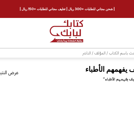
| شحن مجاني للطلبات +300 ريال | تغليف مجاني للطلبات +150 ريال |
ث
عرض النتيج