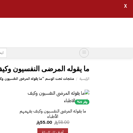
X
خطي
لمحتوى
البح
عن:
الرئيسية
/
منتجات تحت الوسم “‎ما يقوله المرضى النفسيون وكيف يفهمهم الأطباء”
وفر 5%
إضافة
إلى
‎ما يقوله المرضى النفسيون وكيف يفهمهم
قائمة
الأطباء
الرغبات
السعر
السعر
55.00
58.00
الأصلي
الحالي
هو:
هو:
أضف إلى السلة