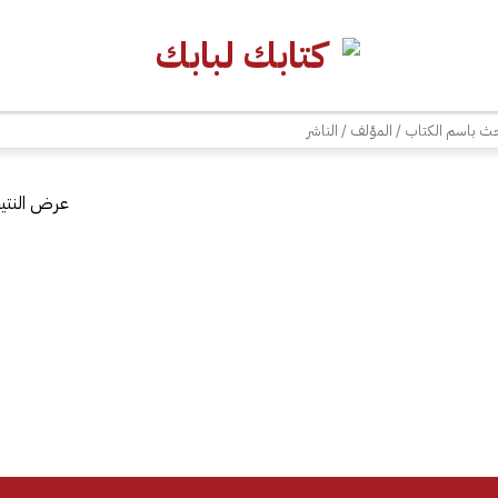
| شحن مجاني للطلبات +300 ريال | تغليف مجاني للطلبات +150 ريال |
ث
عرض النتيج