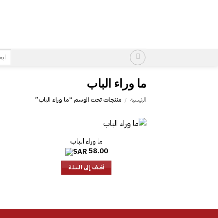
خطي
لمحتوى
البح
عن:
الرئيسية
/
منتجات تحت الوسم “‎ما وراء الباب‎”
58.00
أضف إلى السلة