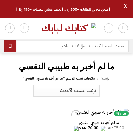
X
| شحن مجاني للطلبات +300 ريال | تغليف مجاني للطلبات +150 ريال |
خطي
لمحتوى
البحث
عن:
الرئيسية
/
منتجات تحت الوسم “‎ما لم أخبر به طبيبي النفسي‎”
وفر 7%
السعر
السعر
70.00
75.00
الأصلي
الحالي