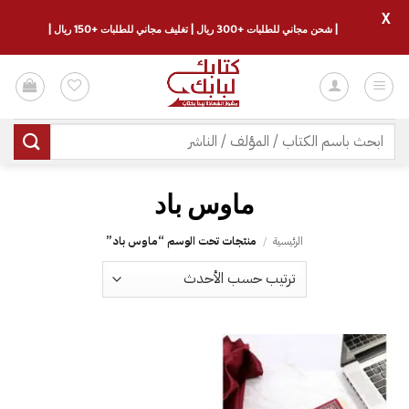
X
| شحن مجاني للطلبات +300 ريال | تغليف مجاني للطلبات +150 ريال |
خطي
لمحتوى
البحث
عن:
ماوس باد
الرئيسية
/
منتجات تحت الوسم “ماوس باد”
إضافة
إلى
قائمة
الرغبات