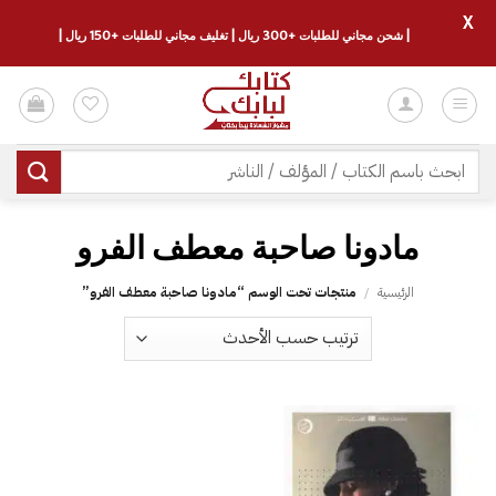
X
| شحن مجاني للطلبات +300 ريال | تغليف مجاني للطلبات +150 ريال |
خطي
لمحتوى
البحث
عن:
مادونا صاحبة معطف الفرو
الرئيسية
/
منتجات تحت الوسم “مادونا صاحبة معطف الفرو”
إضافة
إلى
قائمة
الرغبات