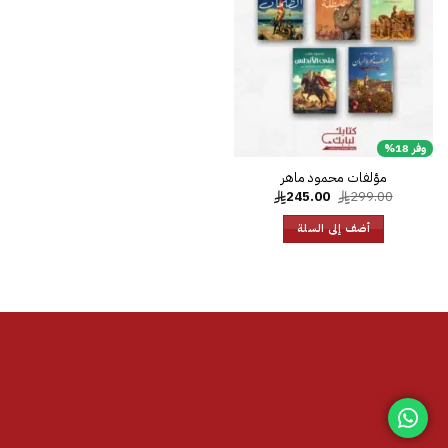
الرغبات
وفر 18%
مؤلفات محمود ماهر
السعر
السعر
245.00
299.00
الأصلي
الحالي
هو:
هو:
أضف إلى السلة
245.00.
299.00.