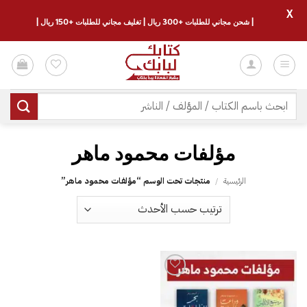
X
| شحن مجاني للطلبات +300 ريال | تغليف مجاني للطلبات +150 ريال |
خطي
لمحتوى
البحث
عن:
مؤلفات محمود ماهر
الرئيسية
/
منتجات تحت الوسم “مؤلفات محمود ماهر”
إضافة
إلى
قائمة