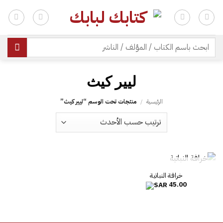
خطي
لمحتوى
| شحن مجاني للطلبات +300 ريال | تغليف مجاني للطلبات +150 ريال |
البحث
عن:
ليير كيث
الرئيسية
/
منتجات تحت الوسم “ليير كيث”
غير متوفر في المخزون
خرافة النباتية‎
45.00