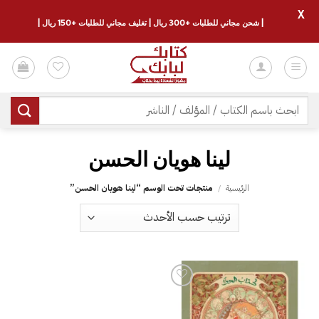
X
| شحن مجاني للطلبات +300 ريال | تغليف مجاني للطلبات +150 ريال |
خطي
لمحتوى
البحث
عن:
لينا هويان الحسن
الرئيسية
/
منتجات تحت الوسم “لينا هويان الحسن”
إضافة
إلى
قائمة